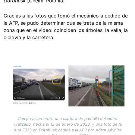
Dorohusk
[Chelm, Polonia]".
Gracias a las fotos que tomó el mecánico a pedido de
la AFP, se pudo determinar que se trata de la misma
zona que en el video: coinciden los árboles, la valla, la
ciclovía y la carretera.
Image
Comparación entre una captura de pantalla del video
viralizado, hecha el 12 de enero de 2023, y una foto de la
ruta E373 en Dorohusk cedida a la AFP por Adam Albiniak