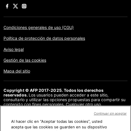
Condiciones generales de uso (CGU)
Política de protección de datos personales
Aviso legal
Gestión de las cookies
Mapa del sitio
Copyright © AFP 2017-2025. Todos los derechos
reservados.
Los usuarios pueden acceder a este sitio,
consultarlo y utilizar las opciones propuestas para compartir su
contenido con fines personales. Cualquier otro uso,
especialmente la reproducción, la comunicación al público o la
distribución del contenido de este sitio, en su totalidad o en
Continuar sin aceptar
parte, para cualquier otro fin y/o por otros medios, sin un
Al hacer clic en “Aceptar todas las cookies”, usted
acuerdo específico firmado con la AFP, está estrictamente
acepta que las cookies se guarden en su dispositivo
prohibido. Los elementos analizados en cada verificación se