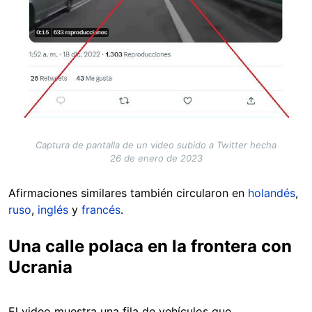
Captura de pantalla de un video subido a Twitter hecha
26 de enero de 2023
Afirmaciones similares también circularon en
holandés
,
ruso
,
inglés
y
francés
.
Una calle polaca en la frontera con
Ucrania
El video muestra una fila de vehículos que