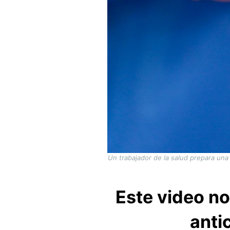
Un trabajador de la salud prepara una 
Este video n
anti