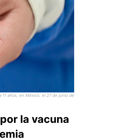
a 11 años, en México, el 27 de junio de
por la vacuna
demia