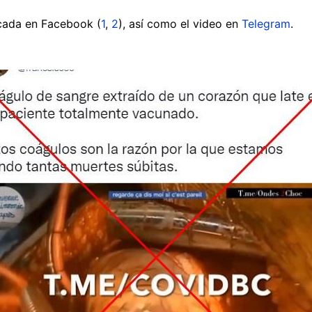
icada en Facebook (
1
,
2
), así como el video en
Telegram
.