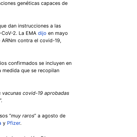
aciones genéticas capaces de
ue dan instrucciones a las
RS-CoV-2. La EMA
dijo
en mayo
e ARNm contra el covid-19,
rios confirmados se incluyen en
a medida que se recopilan
s vacunas covid-19 aprobadas
”.
sos “
muy raros
” a agosto de
a
y
Pfizer
.