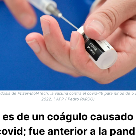
dosis de Pfizer-BioNTech, la vacuna contra el covid-19 para niños de 5 
2022. ( AFP / Pedro PARDO)
o es de un coágulo causado 
covid; fue anterior a la pan