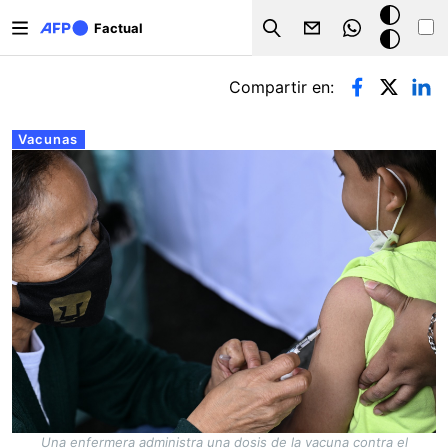
Pasar al contenido principal
Modo
Factual
Search
oscuro
Solapas principales
Compartir en:
Vacunas
Una enfermera administra una dosis de la vacuna contra el