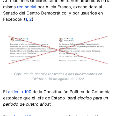
Afirmaciones similares también fueron difundidas en la
misma
red social
por Alicia Franco, excandidata al
Senado del Centro Democrático, y por usuarios en
Facebook (
1
,
2
).
Image
Capturas de pantalla realizadas a dos publicaciones en
Twitter el 18 de agosto de 2022
El
artículo 190
de la Constitución Política de Colombia
establece que el jefe de Estado
“será elegido para un
periodo de cuatro años”.