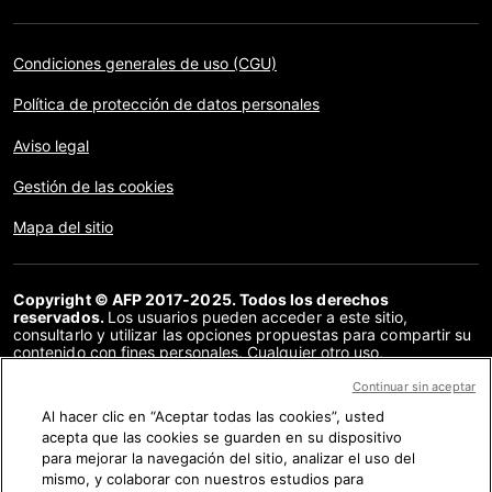
Condiciones generales de uso (CGU)
Política de protección de datos personales
Aviso legal
Gestión de las cookies
Mapa del sitio
Copyright © AFP 2017-2025. Todos los derechos
reservados.
Los usuarios pueden acceder a este sitio,
consultarlo y utilizar las opciones propuestas para compartir su
contenido con fines personales. Cualquier otro uso,
especialmente la reproducción, la comunicación al público o la
distribución del contenido de este sitio, en su totalidad o en
Continuar sin aceptar
parte, para cualquier otro fin y/o por otros medios, sin un
Al hacer clic en “Aceptar todas las cookies”, usted
acuerdo específico firmado con la AFP, está estrictamente
acepta que las cookies se guarden en su dispositivo
prohibido. Los elementos analizados en cada verificación se
presentan o se enlazan en tanto en cuanto son necesarios para
para mejorar la navegación del sitio, analizar el uso del
la correcta comprensión de la verificación en cuestión. La AFP
mismo, y colaborar con nuestros estudios para