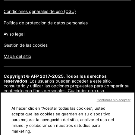
Condiciones generales de uso (CGU)
Política de protección de datos personales
Aviso legal
Gestión de las cookies
Mapa del sitio
Copyright © AFP 2017-2025. Todos los derechos
reservados.
Los usuarios pueden acceder a este sitio,
consultarlo y utilizar las opciones propuestas para compartir su
contenido con fines personales. Cualquier otro uso,
especialmente la reproducción, la comunicación al público o la
distribución del contenido de este sitio, en su totalidad o en
Continuar sin aceptar
parte, para cualquier otro fin y/o por otros medios, sin un
Al hacer clic en “Aceptar todas las cookies”, usted
acuerdo específico firmado con la AFP, está estrictamente
acepta que las cookies se guarden en su dispositivo
prohibido. Los elementos analizados en cada verificación se
presentan o se enlazan en tanto en cuanto son necesarios para
para mejorar la navegación del sitio, analizar el uso del
la correcta comprensión de la verificación en cuestión. La AFP
mismo, y colaborar con nuestros estudios para
no cuenta con derechos sobre los autores ni sobre los
marketing.
propietarios del copyright de estos contenidos de terceras