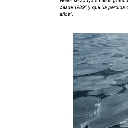
Heller se apoya en esos gráfic
desde 1989”
y que
“la pérdida 
años”
.
Image