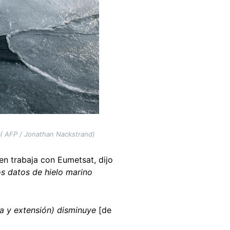
 ( AFP / Jonathan Nackstrand)
en trabaja con Eumetsat, dijo
os datos de hielo marino
ea y extensión) disminuye
[de