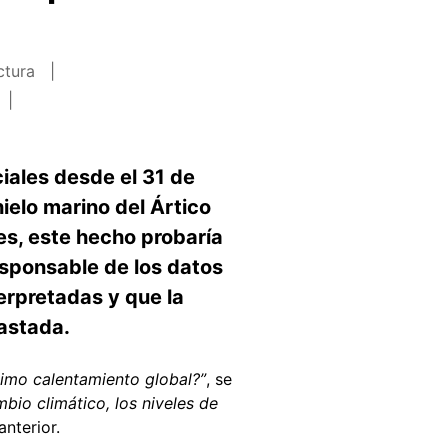
ctura
iales desde el 31 de
elo marino del Ártico
es, este hecho probaría
responsable de los datos
erpretadas y que la
rastada.
timo calentamiento global?”
, se
bio climático, los niveles de
anterior.