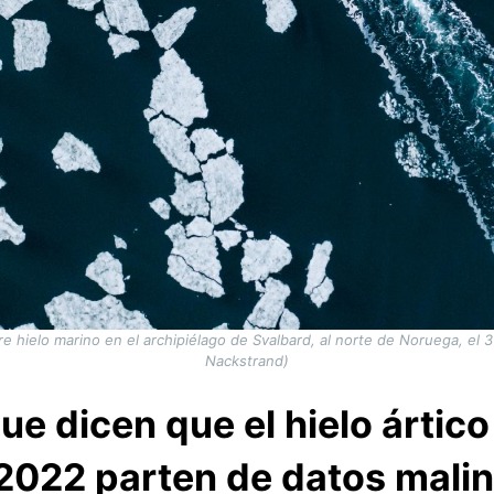
 hielo marino en el archipiélago de Svalbard, al norte de Noruega, el
Nackstrand)
ue dicen que el hielo ártic
2022 parten de datos malin