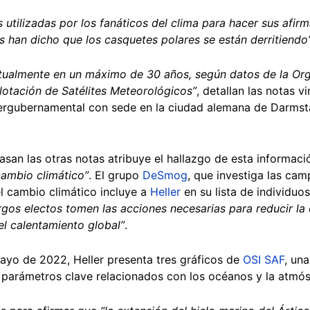
s utilizadas por los fanáticos del clima para hacer sus afir
os han dicho que los casquetes polares se están derritiendo
actualmente en un máximo de 30 años, según datos de la Or
lotación de Satélites Meteorológicos”
, detallan las notas v
tergubernamental con sede en la ciudad alemana de Darmst
san las otras notas atribuye el hallazgo de esta informació
cambio climático”
. El grupo
DeSmog
, que investiga las cam
el cambio climático incluye a
Heller
en su lista de individuo
argos electos tomen las acciones necesarias para reducir l
el calentamiento global”
.
yo de 2022, Heller presenta tres gráficos de
OSI SAF
, un
parámetros clave relacionados con los océanos y la atmós