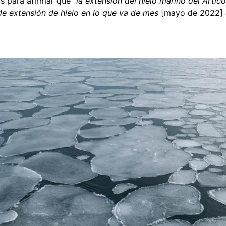
os para afirmar que
“la extensión del hielo marino del Ártic
de extensión de hielo en lo que va de mes
[mayo de 2022]