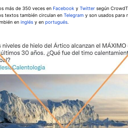
dos más de 350 veces en
Facebook
y
Twitter
según CrowdTa
os textos también circulan en
Telegram
y son usados para n
también en
inglés
y en
portugués
.