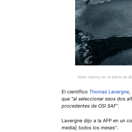
Hielo marino en la bahía de 
El científico
Thomas Lavergne
,
que
“al seleccionar esos dos a
procedentes de OSI SAF”
.
Lavergne dijo a la AFP en un co
media]
todos los meses”
.