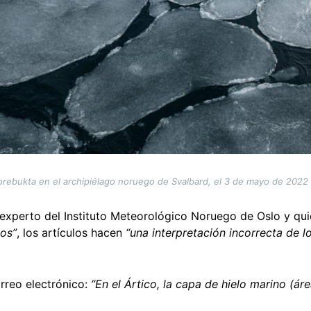
Borebukta en el archipiélago noruego de Svalbard, el 3 de mayo de 2022
 experto del Instituto Meteorológico Noruego de Oslo y qui
ños”
, los artículos hacen
“una interpretación incorrecta de l
rreo electrónico:
“En el Ártico, la capa de hielo marino (ár