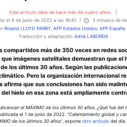
Este artículo data de hace más de cuatro años.
5 minutos de le
do el
8 de junio de 2022 a las 18:45
or
Roland LLOYD PARRY
,
AFP Estados Unidos
,
AFP España
Traducción y adaptación:
Adrià LABORDA
es compartidos más de 350 veces en redes soc
ue imágenes satelitales demuestran que el hi
de los últimos 30 años. Según las publicacion
climático. Pero la organización internacional 
os afirma que sus conclusiones han sido malint
n del hielo en esa zona está ampliamente cont
o alcanzan el MÁXIMO de los últimos 30 años. ¿Qué fue del 
ublicada el 1 de junio de 2022.
“Calentamiento global y cam
ÁXIMO de los últimos 30 años”
, expone
otro artículo
del día 