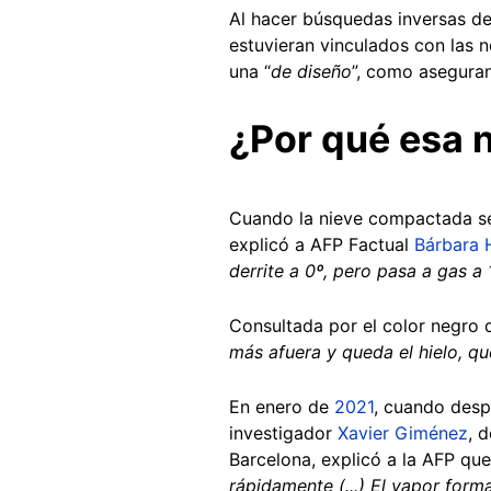
Al hacer búsquedas inversas de
estuvieran vinculados con las n
una “
de diseño
”, como aseguran 
¿Por qué esa 
Cuando la nieve compactada se 
explicó a AFP Factual
Bárbara 
derrite a 0º, pero pasa a gas a
Consultada por el color negro q
más afuera y queda el hielo, que
En enero de
2021
, cuando desp
investigador
Xavier Giménez
, 
Barcelona, explicó a la AFP que
rápidamente (...) El vapor form