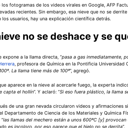
 los fotogramas de los videos virales en Google, AFP Factu
evadas recientes. Sin embargo, esa nieve que no se derrite
los usuarios, hay una explicación científica detrás.
nieve no se deshace y se q
expone a la llama directa, “
pasa a gas inmediatamente, p
Herrera
, profesora de Química en la Pontificia Universidad C
 100º. La llama tiene más de 100º
”, agregó.
ue aparece en la nieve al acercarle fuego, la experta indic
 capta el hollín
”. Y aclaró: “
Si eso fuera plástico, la llama 
ués de una gran nevada circularon videos y afirmaciones si
del Departamento de Ciencia de los Materiales y Química Fí
 “
las llamas del mechero están a unos 600ºC [y] provocan q
ado es incoloro, por eso parece que el hielo no se derrita
”.