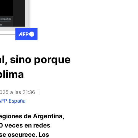
al, sino porque
blima
25 a las 21:36
AFP España
egiones de Argentina,
00 veces en redes
se oscurece. Los