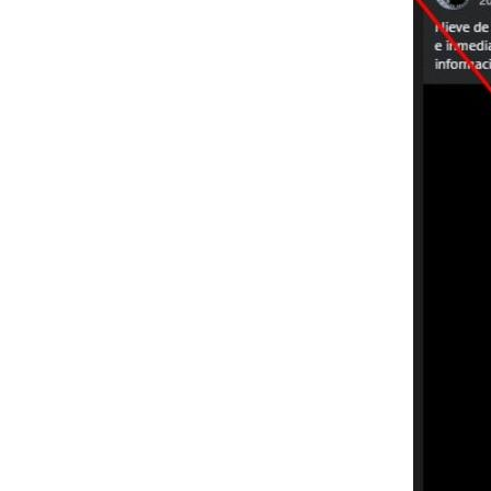
Image