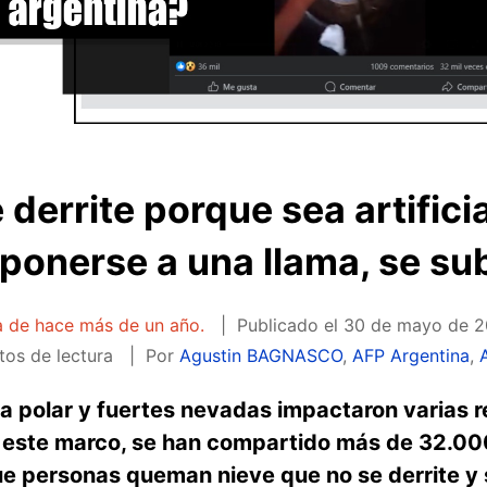
 derrite porque sea artifici
xponerse a una llama, se su
ta de hace más de un año.
Publicado el
30 de mayo de 20
tos de lectura
Por
Agustin BAGNASCO
,
AFP Argentina
,
a polar y fuertes nevadas impactaron varias r
En este marco, se han compartido más de 32.0
ue personas queman nieve que no se derrite y 