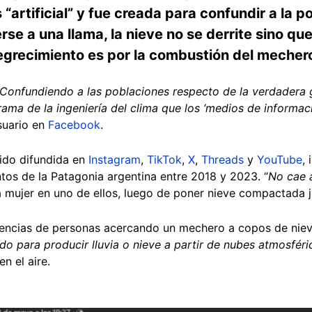
“artificial” y fue creada para confundir a la 
rse a una llama, la nieve no se derrite sino qu
negrecimiento es por la combustión del mecher
 Confundiendo a las poblaciones respecto de la verdadera
rama de la ingeniería del clima que los ‘medios de informac
usuario en
Facebook
.
ido difundida en
Instagram
,
TikTok
,
X
,
Threads
y
YouTube
,
tos de la Patagonia argentina entre 2018 y 2023. “
No cae 
na mujer en uno de ellos, luego de poner nieve compactada 
uencias de personas acercando un mechero a copos de niev
o para producir lluvia o nieve a partir de nubes atmosféri
n el aire.