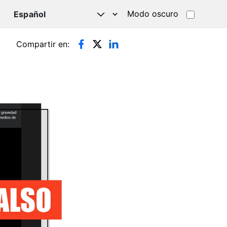
Modo oscuro
TSAPP
Compartir en: