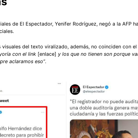
as
iales de El Espectador, Yenifer Rodríguez, negó a la AFP h
iales.
suales del texto viralizado, además, no coinciden con el f
oría con el link
[enlace]
y los que no tienen son porque va
mpre aclaramos eso”
.