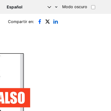
Modo oscuro
TSAPP
Compartir en: