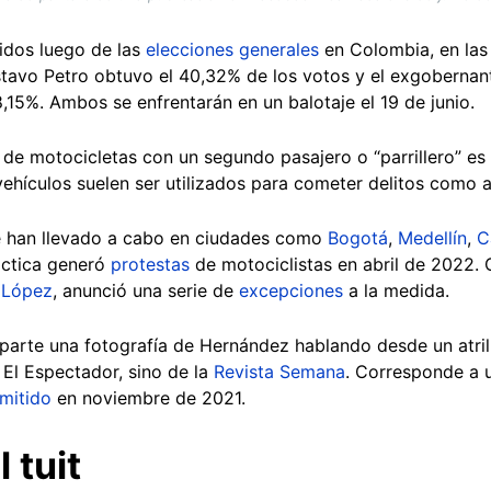
idos luego de las
elecciones generales
en Colombia, en las
ustavo Petro obtuvo el 40,32% de los votos y el exgobern
,15%. Ambos se enfrentarán en un balotaje el 19 de junio.
n de motocicletas con un segundo pasajero o “parrillero” e
ehículos suelen ser utilizados para cometer delitos como a
e han llevado a cabo en ciudades como
Bogotá
,
Medellín
,
C
ráctica generó
protestas
de motociclistas en abril de 2022.
 López
, anunció una serie de
excepciones
a la medida.
mparte una fotografía de Hernández hablando desde un atri
 El Espectador, sino de la
Revista Semana
. Corresponde a
smitido
en noviembre de 2021.
 tuit