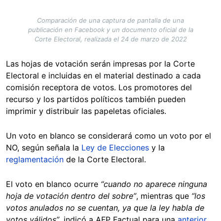
Comparación de una captura de pantalla de una
publicación en Facebook y un documento oficial de la
Corte Electoral, realizada el 24 de marzo de 2022
Las hojas de votación serán impresas por la Corte
Electoral e incluidas en el material destinado a cada
comisión receptora de votos. Los promotores del
recurso y los partidos políticos también pueden
imprimir y distribuir las papeletas oficiales.
Un voto en blanco se considerará como un voto por el
NO, según señala la
Ley de Elecciones
y la
reglamentación
de la Corte Electoral.
El voto en blanco ocurre
“cuando no aparece ninguna
hoja de votación dentro del sobre”
, mientras que
“los
votos anulados no se cuentan, ya que la ley habla de
votos válidos”
, indicó a AFP Factual para una
anterior