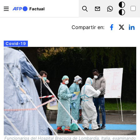
Pasar al contenido principal
Modo
Factual
Search
oscuro
Solapas principales
Compartir en:
Covid-19
Funcionarios del Hospital Brecscia de Lombardía, Italia, examinando