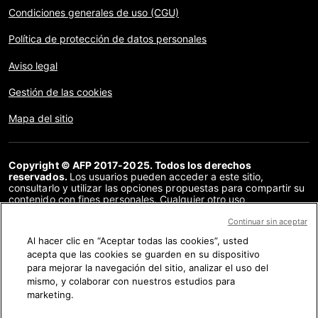
Condiciones generales de uso (CGU)
Política de protección de datos personales
Aviso legal
Gestión de las cookies
Mapa del sitio
Copyright © AFP 2017-2025. Todos los derechos
reservados.
Los usuarios pueden acceder a este sitio,
consultarlo y utilizar las opciones propuestas para compartir su
contenido con fines personales. Cualquier otro uso,
especialmente la reproducción, la comunicación al público o la
distribución del contenido de este sitio, en su totalidad o en
Continuar sin aceptar
parte, para cualquier otro fin y/o por otros medios, sin un
Al hacer clic en “Aceptar todas las cookies”, usted
acuerdo específico firmado con la AFP, está estrictamente
acepta que las cookies se guarden en su dispositivo
prohibido. Los elementos analizados en cada verificación se
presentan o se enlazan en tanto en cuanto son necesarios para
para mejorar la navegación del sitio, analizar el uso del
la correcta comprensión de la verificación en cuestión. La AFP
mismo, y colaborar con nuestros estudios para
no cuenta con derechos sobre los autores ni sobre los
marketing.
propietarios del copyright de estos contenidos de terceras
partes, y declina toda responsabilidad respecto a los mismos.