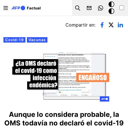
Pasar al contenido principal
Modo
Factual
Search
oscuro
Solapas principales
Compartir en:
Covid-19
Vacunas
Aunque lo considera probable, la
OMS todavía no declaró el covid-19