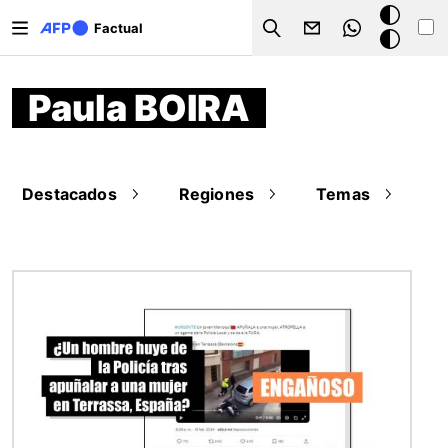
Pasar al contenido principal
Modo
Factual
Search
oscuro
Paula BOIRA
Destacados
Regiones
Temas
Imagen