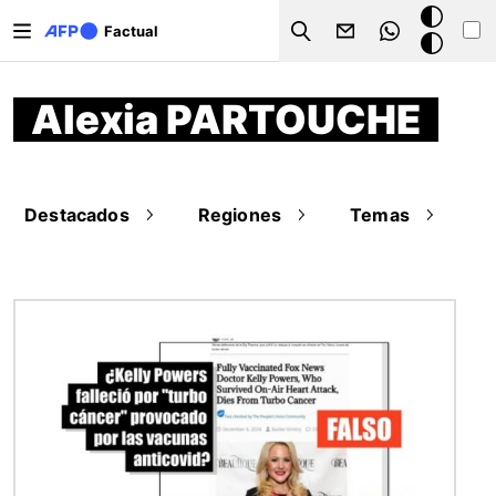
Pasar al contenido principal
Modo
Factual
Search
oscuro
Alexia PARTOUCHE
Destacados
Regiones
Temas
Imagen