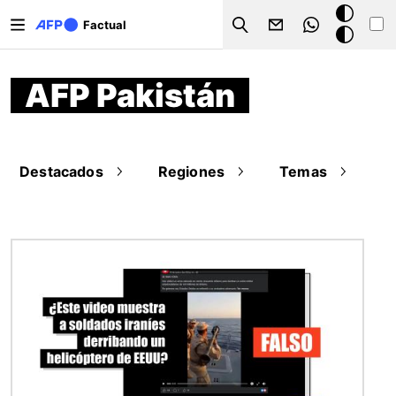
Pasar al contenido principal
Modo
Factual
Search
oscuro
AFP Pakistán
Destacados
Regiones
Temas
Imagen