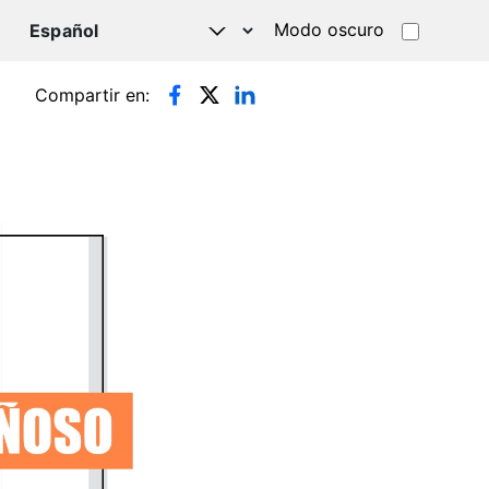
Modo oscuro
TSAPP
Compartir en: