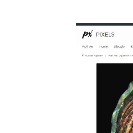
Image