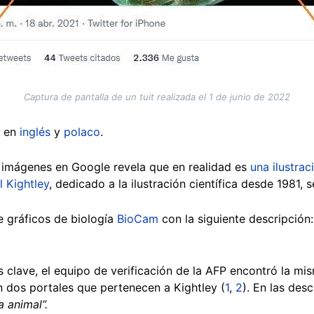
Captura de pantalla de un tuit realizada el 1 de junio de 2022
n en
inglés
y
polaco
.
 imágenes en Google revela que en realidad es
una ilustrac
l Kightley
, dedicado a la ilustración científica desde 1981, 
e gráficos de biología
BioCam
con la siguiente descripción:
 clave, el equipo de verificación de la AFP encontró la mi
 dos portales que pertenecen a Kightley (
1
,
2
). En las des
a animal”.