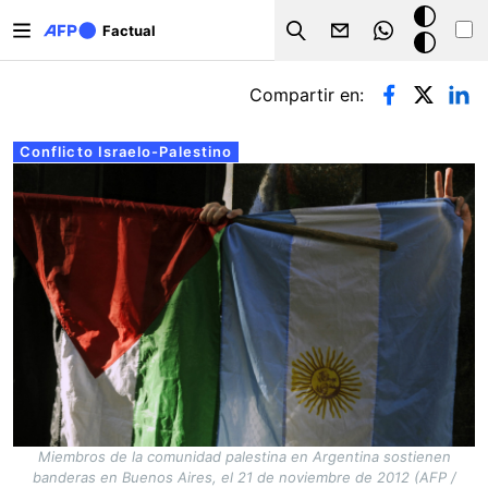
Pasar al contenido principal
Modo
Factual
Search
oscuro
Solapas principales
Compartir en:
Conflicto Israelo-Palestino
Miembros de la comunidad palestina en Argentina sostienen
banderas en Buenos Aires, el 21 de noviembre de 2012 (AFP /