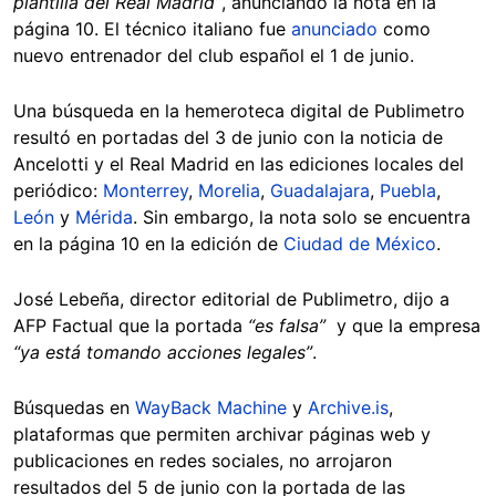
plantilla del Real Madrid”
, anunciando la nota en la
página 10. El técnico italiano fue
anunciado
como
nuevo entrenador del club español el 1 de junio.
Una búsqueda en la hemeroteca digital de Publimetro
resultó en portadas del 3 de junio con la noticia de
Ancelotti y el Real Madrid en las ediciones locales del
periódico:
Monterrey
,
Morelia
,
Guadalajara
,
Puebla
,
León
y
Mérida
. Sin embargo, la nota solo se encuentra
en la página 10 en la edición de
Ciudad de México
.
José Lebeña, director editorial de Publimetro, dijo a
AFP Factual que la portada
“es falsa”
y que la empresa
“ya está tomando acciones legales”
.
Búsquedas en
WayBack Machine
y
Archive.is
,
plataformas que permiten archivar páginas web y
publicaciones en redes sociales, no arrojaron
resultados del 5 de junio con la portada de las