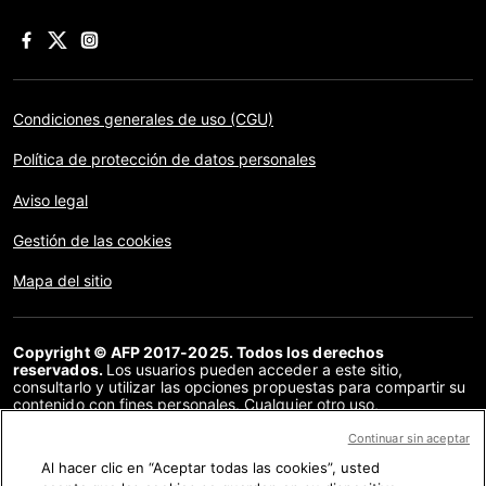
Condiciones generales de uso (CGU)
Política de protección de datos personales
Aviso legal
Gestión de las cookies
Mapa del sitio
Copyright © AFP 2017-2025. Todos los derechos
reservados.
Los usuarios pueden acceder a este sitio,
consultarlo y utilizar las opciones propuestas para compartir su
contenido con fines personales. Cualquier otro uso,
especialmente la reproducción, la comunicación al público o la
distribución del contenido de este sitio, en su totalidad o en
Continuar sin aceptar
parte, para cualquier otro fin y/o por otros medios, sin un
Al hacer clic en “Aceptar todas las cookies”, usted
acuerdo específico firmado con la AFP, está estrictamente