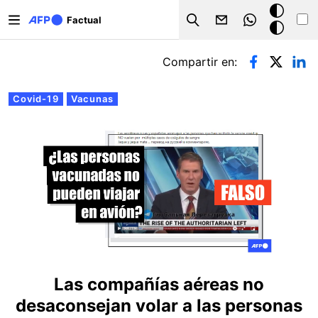
Pasar al contenido principal
Modo
Factual
Search
oscuro
Solapas principales
Compartir en:
Covid-19
Vacunas
Las compañías aéreas no
desaconsejan volar a las personas