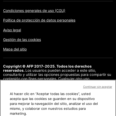
Condiciones generales de uso (CGU)
Política de protección de datos personales
Aviso legal
Gestión de las cookies
Mapa del sitio
Copyright © AFP 2017-2025. Todos los derechos
reservados.
Los usuarios pueden acceder a este sitio,
consultarlo y utilizar las opciones propuestas para compartir su
contenido con fines personales. Cualquier otro uso,
especialmente la reproducción, la comunicación al público o la
distribución del contenido de este sitio, en su totalidad o en
Continuar sin aceptar
parte, para cualquier otro fin y/o por otros medios, sin un
Al hacer clic en “Aceptar todas las cookies”, usted
acuerdo específico firmado con la AFP, está estrictamente
acepta que las cookies se guarden en su dispositivo
prohibido. Los elementos analizados en cada verificación se
presentan o se enlazan en tanto en cuanto son necesarios para
para mejorar la navegación del sitio, analizar el uso del
la correcta comprensión de la verificación en cuestión. La AFP
mismo, y colaborar con nuestros estudios para
no cuenta con derechos sobre los autores ni sobre los
marketing.
propietarios del copyright de estos contenidos de terceras