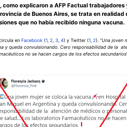
, como explicaron a AFP Factual trabajadores 
provincia de Buenos Aires, se trata en realidad
iones que no había recibido ninguna vacuna.
circula en
Facebook
(
1
,
2
,
3
,
4
) y Twitter (
1
,
2
). “
Una joven m
na y queda convulsionando. Cero responsabilidad de la at
armacéuticos no se hacen cargos de los efectos secundarios