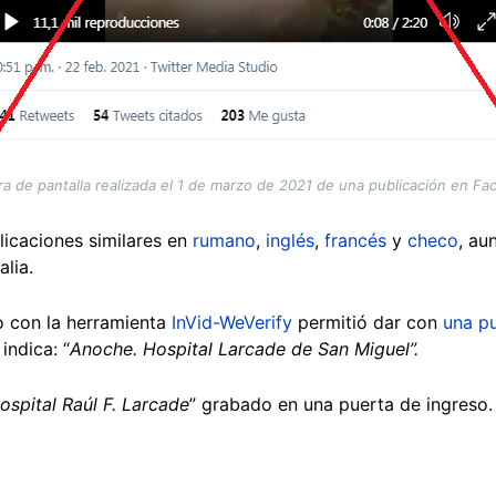
a de pantalla realizada el 1 de marzo de 2021 de una publicación en F
licaciones similares en
rumano
,
inglés
,
francés
y
checo
, au
alia.
o con la herramienta
InVid-WeVerify
permitió dar con
una pu
indica: “
Anoche. Hospital Larcade de San Miguel”.
ospital Raúl F. Larcade
” grabado en una puerta de ingreso.