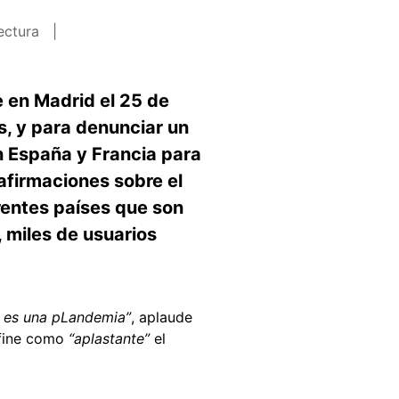
lectura
e en Madrid el 25 de
s, y para denunciar un
n España y Francia para
afirmaciones sobre el
rentes países que son
 miles de usuarios
to es una pLandemia”
,
aplaude
fine como
“aplastante”
el