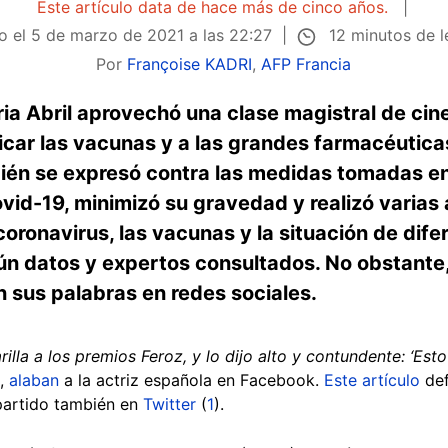
Este artículo data de hace más de cinco años.
12 minutos de 
o el
5 de marzo de 2021 a las 22:27
Por
Françoise KADRI
,
AFP Francia
ria Abril aprovechó una clase magistral de cin
icar las vacunas y a las grandes farmacéutica
mbién se expresó contra las medidas tomadas e
vid-19, minimizó su gravedad y realizó varias 
ronavirus, las vacunas y la situación de dife
ún datos y expertos consultados. No obstante,
 sus palabras en redes sociales.
rilla a los premios Feroz, y lo dijo alto y contundente: ‘Es
,
alaban
a la actriz española en Facebook.
Este artículo
de
partido también en
Twitter
(
1
).