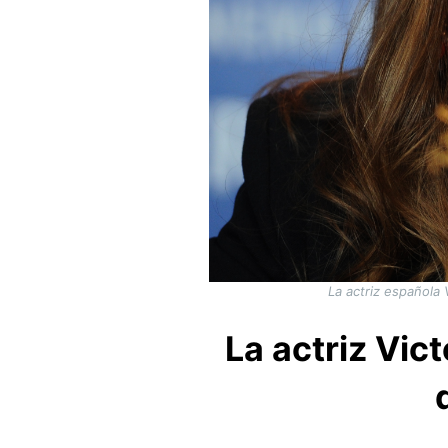
La actriz española 
La actriz Vic