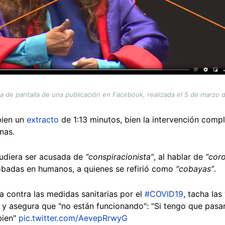
a de pantalla de una publicación en Facebook, realizada el 5 de marzo 
bien un
extracto
de 1:13 minutos, bien la intervención comple
unas.
pudiera ser acusada de
“conspiracionista”
, al hablar de
“cor
obadas en humanos, a quienes se refirió como
“cobayas”
.
ga contra las medidas sanitarias por el
#COVID19
, tacha la
y asegura que "no están funcionando": "Si tengo que pasar 
bien"
pic.twitter.com/AevepRrwyG