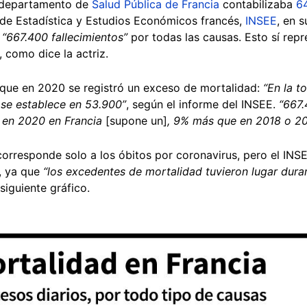
l departamento de
Salud Pública de Francia
contabilizaba
6
al de Estadística y Estudios Económicos francés,
INSEE
, en 
ó
“667.400 fallecimientos”
por todas las causas. Esto sí rep
 como dice la actriz.
 que en 2020 se registró un exceso de mortalidad:
“En la t
 se establece en 53.900”
, según el informe del INSEE.
“667.
s en 2020 en Francia
[supone un]
, 9% más que en 2018 o 2
orresponde solo a los óbitos por coronavirus, pero el INSE
, ya que
“los excedentes de mortalidad tuvieron lugar duran
siguiente gráfico.