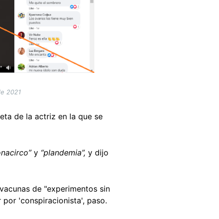
de 2021
ta de la actriz en la que se
onacirco”
y
“plandemia”,
y dijo
s vacunas de "experimentos sin
por 'conspiracionista', paso.