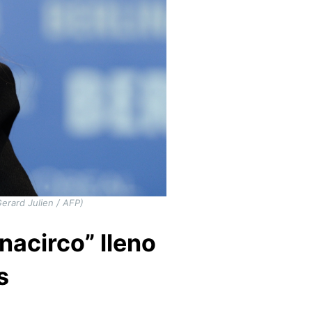
Gerard Julien / AFP)
nacirco” lleno
s