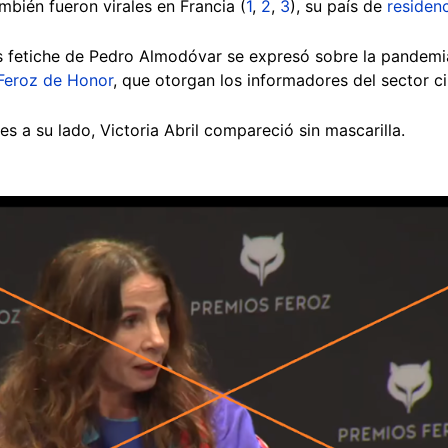
mbién fueron virales en Francia (
1
,
2
,
3
), su país de
residenc
es fetiche de Pedro Almodóvar se expresó sobre la pandemi
Feroz de Honor
, que otorgan los informadores del sector 
es a su lado, Victoria Abril compareció sin mascarilla.