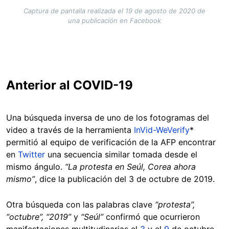
Captura de pantalla realizada el 19 de agosto de 2020 de
una publicación en Facebook
Anterior al COVID-19
Una búsqueda inversa de uno de los fotogramas del
video a través de la herramienta
InVid-WeVerify
*
permitió al equipo de verificación de la AFP encontrar
en
Twitter
una secuencia similar tomada desde el
mismo ángulo.
“La protesta en Seúl, Corea ahora
mismo”
, dice la publicación del 3 de octubre de 2019.
Otra búsqueda con las palabras clave
“protesta”,
“octubre”, “2019”
y
“Seúl”
confirmó que ocurrieron
manifestaciones multitudinarias el
3
y el
9
de octubre