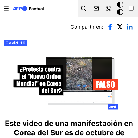
Pasar al contenido principal
Modo
Factual
Search
oscuro
Solapas principales
Compartir en:
Covid-19
Este video de una manifestación en
Corea del Sur es de octubre de