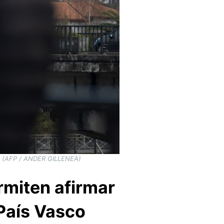
022 (AFP / ANDER GILLENEA)
rmiten afirmar
 País Vasco