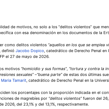
talidad de motivos, no solo a los “delitos violentos” que me
pecífica con esa denominación en los documentos de la Ert
er como delitos violentos
“aquellos en los que se emplea vio
, definió
Jacobo Dopico
, catedrático de Derecho Penal en l
AFP el 27 de mayo de 2026.
 los motivos
“homicidio y sus formas”
,
“tortura y contra la i
resiones sexuales”
–
“buena parte”
de estas dos últimas suel
 Maria Tamarit
, catedrático de Derecho Penal en la Univers
iden los porcentajes con la proporción indicada en el cont
enciones de magrebíes por
“delitos violentos”
fueron del 26,
 de 2026, del 23,1% y del 13,1%, respectivamente.