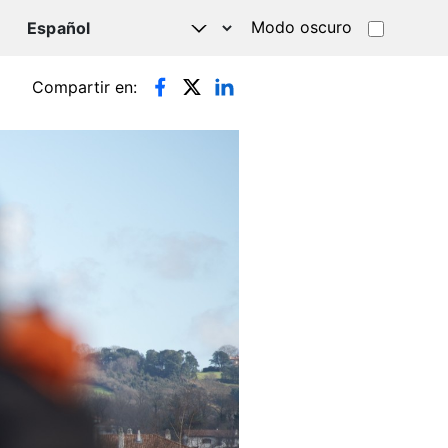
Modo oscuro
TSAPP
Compartir en: