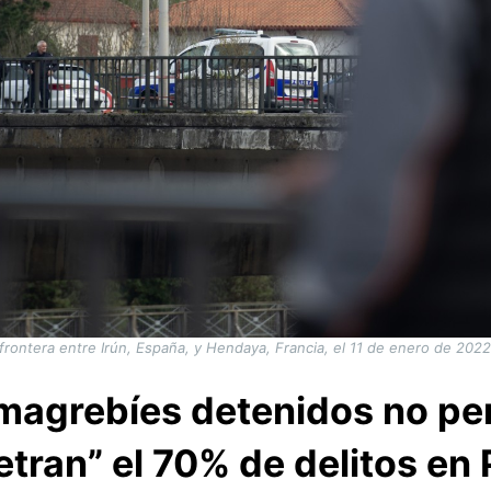
 frontera entre Irún, España, y Hendaya, Francia, el 11 de enero de 2
magrebíes detenidos no pe
tran” el 70% de delitos en