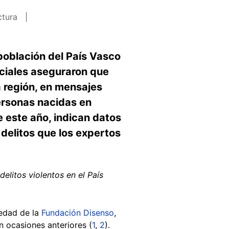
ctura
población del País Vasco
ociales aseguraron que
 región, en mensajes
ersonas nacidas en
e este año, indican datos
 delitos que los expertos
litos violentos en el País
iedad de la
Fundación Disenso
,
n ocasiones anteriores (
1
,
2
).