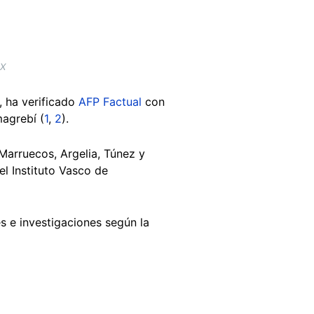
 X
, ha verificado
AFP Factual
con
magrebí (
1
,
2
).
Marruecos, Argelia, Túnez y
el Instituto Vasco de
es e investigaciones según la