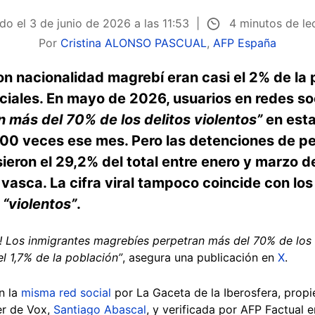
4 minutos de le
ado el
3 de junio de 2026 a las 11:53
Por
Cristina ALONSO PASCUAL
,
AFP España
n nacionalidad magrebí eran casi el 2% de la 
iciales. En mayo de 2026, usuarios en redes s
 más del 70% de los delitos violentos”
en esta
00 veces ese mes. Pero las detenciones de p
eron el 29,2% del total entre enero y marzo d
 vasca. La cifra viral tampoco coincide con los
e
“violentos”
.
Los inmigrantes magrebíes perpetran más del 70% de los de
l 1,7% de la población”
, asegura una publicación en
X
.
n la
misma red social
por La Gaceta de la Iberosfera, prop
er de Vox,
Santiago Abascal
, y verificada por AFP Factual e