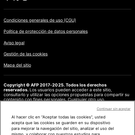
Condiciones generales de uso (CGU)
Política de protección de datos personales
Aviso legal
Gestión de las cookies
Mapa del sitio
Copyright © AFP 2017-2025. Todos los derechos
reservados.
Los usuarios pueden acceder a este sitio,
consultarlo y utilizar las opciones propuestas para compartir su
contenido con fines personales. Cualquier otro uso,
especialmente la reproducción, la comunicación al público o la
distribución del contenido de este sitio, en su totalidad o en
Continuar sin aceptar
parte, para cualquier otro fin y/o por otros medios, sin un
Al hacer clic en “Aceptar todas las cookies”, usted
acuerdo específico firmado con la AFP, está estrictamente
acepta que las cookies se guarden en su dispositivo
prohibido. Los elementos analizados en cada verificación se
presentan o se enlazan en tanto en cuanto son necesarios para
para mejorar la navegación del sitio, analizar el uso del
la correcta comprensión de la verificación en cuestión. La AFP
mismo, y colaborar con nuestros estudios para