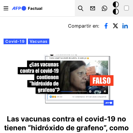
Pasar al contenido principal
Modo
Factual
Search
oscuro
Solapas principales
Compartir en:
Covid-19
Vacunas
Las vacunas contra el covid-19 no
tienen “hidróxido de grafeno”, como