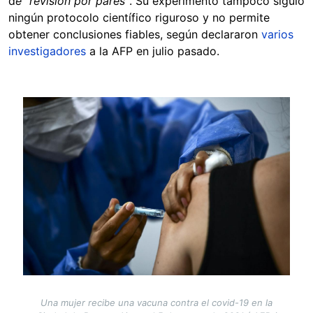
d
e "revisión por pares"
. Su experimento tampoco siguió
ningún protocolo científico riguroso y no permite
obtener conclusiones fiables, según declararon
varios
investigadores
a la AFP en julio pasado.
Image
Una mujer recibe una vacuna contra el covid-19 en la