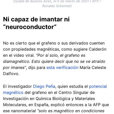
Ciudad de Buenos Aires, el 5 de marzo de 2021 ( AFP /
Ronaldo Schemidt)
Ni capaz de imantar ni
“neuroconductor”
No es cierto que el grafeno o sus derivados cuenten
con propiedades magnéticas, como sugiere Calderón
en el video viral.
“Por sí solo, el grafeno es
diamagnético. Esto quiere decir que no se ve atraído
por imanes”
, dijo para
esta verificación
María Celeste
Dalfovo.
El investigador
Diego Peña
, quien estudia el
potencial
magnético
del grafeno en el Centro Singular de
Investigación en Química Biológica y Materiales
Moleculares, en España, explicó entonces a la AFP que
ese nanomaterial
“solo es magnético en condiciones