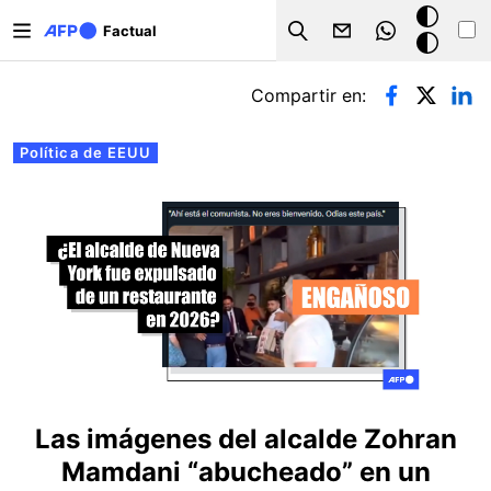
Pasar al contenido principal
Modo
Factual
Search
oscuro
Solapas principales
Compartir en:
Política de EEUU
Las imágenes del alcalde Zohran
Mamdani “abucheado” en un