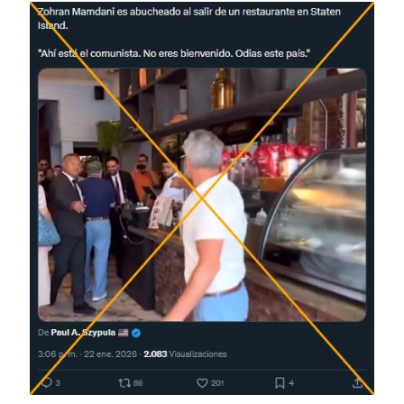
Image