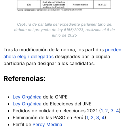
Captura de pantalla del expediente parlamentario del
debate del proyecto de ley 6155/2023, realizada el 6 de
junio de 2025
Tras la modificación de la norma, los partidos
pueden
ahora elegir delegados
designados por la cúpula
partidaria para designar a los candidatos.
Referencias:
Ley Orgánica
de la ONPE
Ley Orgánica
de Elecciones del JNE
Pedidos de nulidad en elecciones 2021 (
1
,
2
,
3
,
4
)
Eliminación de las PASO en Perú (
1
,
2
,
3
,
4
)
Perfil de
Percy Medina