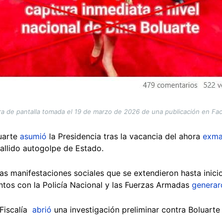
a de pantalla tomada el 19 de marzo de 2026 de una publicación en F
luarte
asumió
la Presidencia tras la vacancia del ahora
exma
fallido autogolpe de Estado.
s manifestaciones sociales que se extendieron hasta inici
entos con la Policía Nacional y las Fuerzas Armadas
generar
 Fiscalía
abrió
una investigación preliminar contra Boluarte