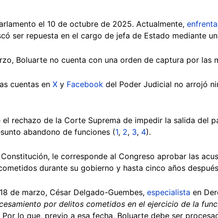
arlamento el 10 de octubre de 2025. Actualmente,
enfrenta
uscó ser repuesta en el cargo de jefa de Estado mediante u
rzo, Boluarte no cuenta con una orden de captura por las 
las cuentas en
X
y
Facebook
del Poder Judicial no arrojó n
 el rechazo de la Corte Suprema de impedir la salida del pa
esunto abandono de funciones (
1
,
2
,
3
,
4
).
 Constitución, le corresponde al Congreso aprobar las acus
s cometidos durante su gobierno y hasta cinco años después
el 18 de marzo, César Delgado-Guembes,
especialista
en Der
esamiento por delitos cometidos en el ejercicio de la funci
. Por lo que, previo a esa fecha, Boluarte debe ser procesa