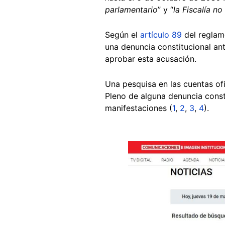
parlamentario
” y “
la Fiscalía n
Según el
artículo 89
del reglame
una denuncia constitucional an
aprobar esta acusación.
Una pesquisa en las cuentas ofi
Pleno de alguna denuncia consti
manifestaciones (
1
,
2
,
3
,
4
).
Image