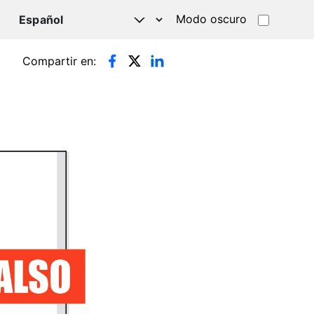
Modo oscuro
TSAPP
Compartir en: