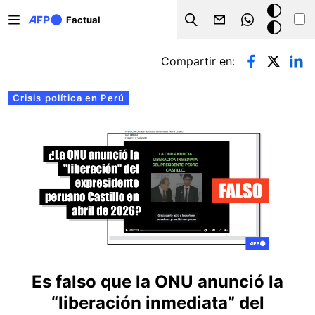
Pasar al contenido principal
Modo
Factual
Search
oscuro
Solapas principales
Compartir en:
Crisis política en Perú
Es falso que la ONU anunció la
“liberación inmediata” del