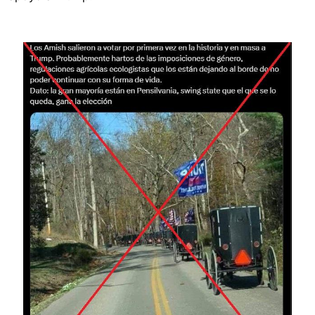
Image