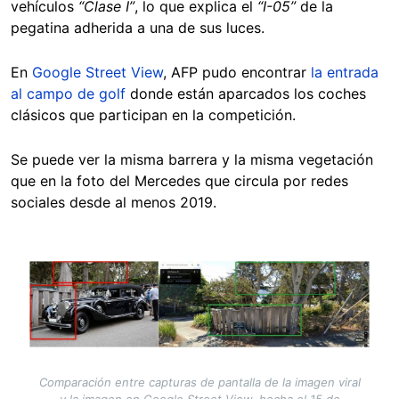
vehículos
“Clase I”
, lo que explica el
“I-05”
de la
pegatina adherida a una de sus luces.
En
Google Street View
, AFP pudo encontrar
la entrada
al campo de golf
donde están aparcados los coches
clásicos que participan en la competición.
Se puede ver la misma barrera y la misma vegetación
que en la foto del Mercedes que circula por redes
sociales desde al menos 2019.
Image
Comparación entre capturas de pantalla de la imagen viral
y la imagen en Google Street View, hecha el 15 de