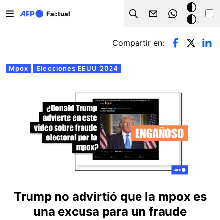
Pasar al contenido principal
Modo
Factual
Search
oscuro
Solapas principales
Compartir en:
Mpox
Elecciones EEUU 2024
Trump no advirtió que la mpox es
una excusa para un fraude