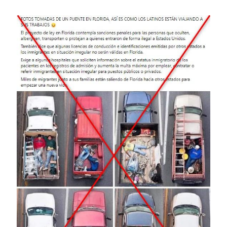
Image