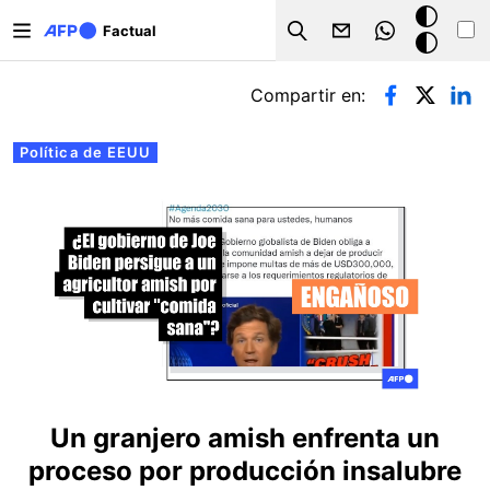
Pasar al contenido principal
Modo
Factual
Search
oscuro
Solapas principales
Compartir en:
Política de EEUU
Un granjero amish enfrenta un
proceso por producción insalubre