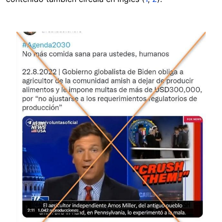
Image