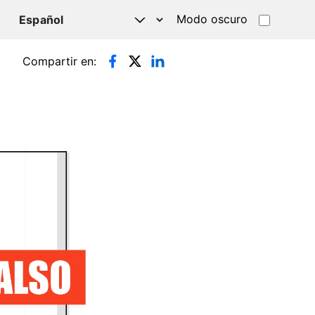
Modo oscuro
TSAPP
Compartir en: