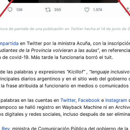
tura de pantalla de una publicación en Twitter hecha el 14 de junio de 
mpartida
en Twitter por la ministra Acuña, con la inscripció
diantes de la Provincia volvieran a las aulas”
, en referencia
de covid-19. Más tarde la funcionaria borró el tuit.
de las palabras y expresiones
“Kicillof” , “lenguaje inclusiv
incipales diarios argentinos y en el sitio web del gobierno 
la frase atribuida al funcionario en medios o comunicados o
 palabras en las cuentas en
Twitter
,
Facebook
e
Instagram
d
 Tampoco se halló registro en Wayback Machine ni en Archi
os digitales y redes sociales, incluso después de ser elimin
a Rey
, ministra de Comunicación Pública del gobierno de la 