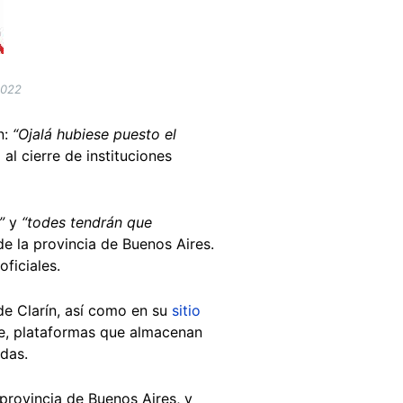
2022
n:
“Ojalá hubiese puesto el
 al cierre de instituciones
o”
y
“todes tendrán que
de la provincia de Buenos Aires.
ficiales.
e Clarín, así como en su
sitio
ve, plataformas que almacenan
adas.
provincia de Buenos Aires, y