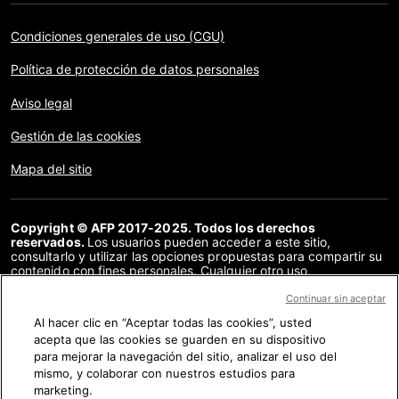
Condiciones generales de uso (CGU)
Política de protección de datos personales
Aviso legal
Gestión de las cookies
Mapa del sitio
Copyright © AFP 2017-2025. Todos los derechos
reservados.
Los usuarios pueden acceder a este sitio,
consultarlo y utilizar las opciones propuestas para compartir su
contenido con fines personales. Cualquier otro uso,
especialmente la reproducción, la comunicación al público o la
distribución del contenido de este sitio, en su totalidad o en
Continuar sin aceptar
parte, para cualquier otro fin y/o por otros medios, sin un
Al hacer clic en “Aceptar todas las cookies”, usted
acuerdo específico firmado con la AFP, está estrictamente
acepta que las cookies se guarden en su dispositivo
prohibido. Los elementos analizados en cada verificación se
presentan o se enlazan en tanto en cuanto son necesarios para
para mejorar la navegación del sitio, analizar el uso del
la correcta comprensión de la verificación en cuestión. La AFP
mismo, y colaborar con nuestros estudios para
no cuenta con derechos sobre los autores ni sobre los
marketing.
propietarios del copyright de estos contenidos de terceras