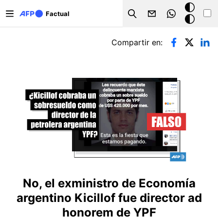
Pasar al contenido principal
Modo
Factual
Search
oscuro
Solapas principales
Compartir en:
No, el exministro de Economía
argentino Kicillof fue director ad
honorem de YPF