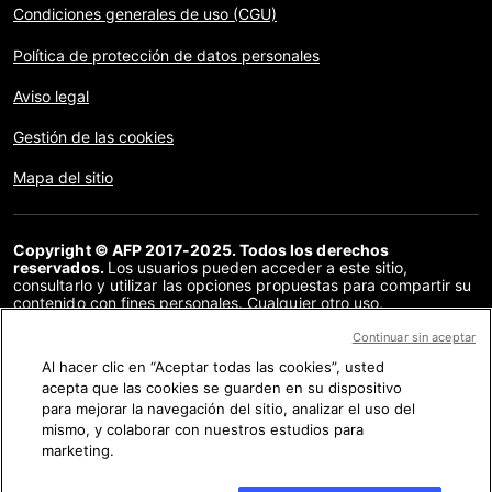
Condiciones generales de uso (CGU)
Política de protección de datos personales
Aviso legal
Gestión de las cookies
Mapa del sitio
Copyright © AFP 2017-2025. Todos los derechos
reservados.
Los usuarios pueden acceder a este sitio,
consultarlo y utilizar las opciones propuestas para compartir su
contenido con fines personales. Cualquier otro uso,
especialmente la reproducción, la comunicación al público o la
distribución del contenido de este sitio, en su totalidad o en
Continuar sin aceptar
parte, para cualquier otro fin y/o por otros medios, sin un
Al hacer clic en “Aceptar todas las cookies”, usted
acuerdo específico firmado con la AFP, está estrictamente
acepta que las cookies se guarden en su dispositivo
prohibido. Los elementos analizados en cada verificación se
presentan o se enlazan en tanto en cuanto son necesarios para
para mejorar la navegación del sitio, analizar el uso del
la correcta comprensión de la verificación en cuestión. La AFP
mismo, y colaborar con nuestros estudios para
no cuenta con derechos sobre los autores ni sobre los
marketing.
propietarios del copyright de estos contenidos de terceras
partes, y declina toda responsabilidad respecto a los mismos.