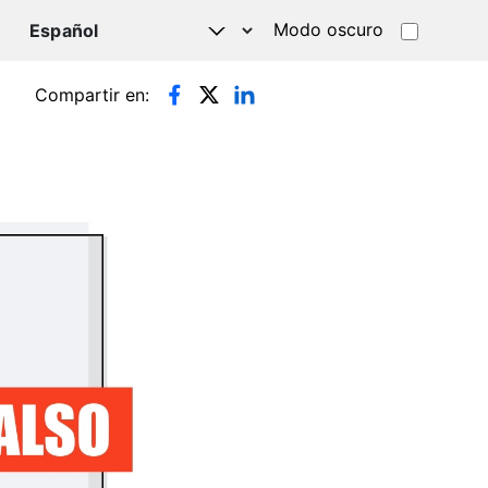
Modo oscuro
TSAPP
Compartir en: