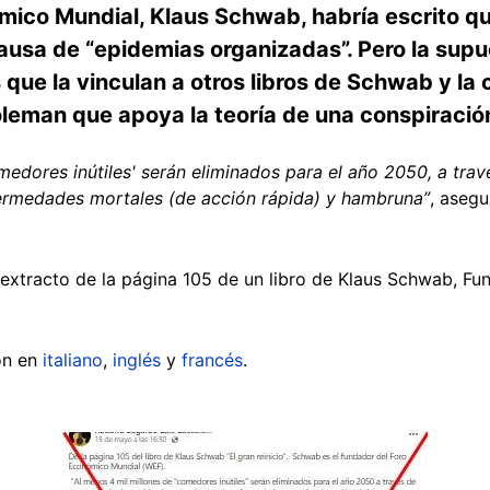
mico Mundial, Klaus Schwab, habría escrito q
ausa de “epidemias organizadas”. Pero la supu
que la vinculan a otros libros de Schwab y la 
leman que apoya la teoría de una conspiración
medores inútiles' serán eliminados para el año 2050, a trav
ermedades mortales (de acción rápida) y hambruna”
, aseg
extracto de la página 105 de un libro de Klaus Schwab, F
on en
italiano
,
inglés
y
francés
.