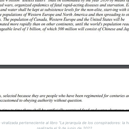
 viralizada perteneciente al libro "La jerarquía de los conspiradores: la 
realizada el 9 de junio de 2022