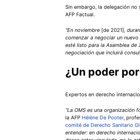
Sin embargo, la delegación no s
AFP Factual.
“En noviembre
[de 2021]
, dura
comenzar a negociar un nuevo i
esté listo para la Asamblea de
negociación que incluirá consul
¿Un poder por
Expertos en derecho internacio
“La OMS es una organización fo
la AFP
Hélène De Pooter
, prof
comité de Derecho Sanitario G
entender: en derecho internacio
desea estar vinculado, no lo est