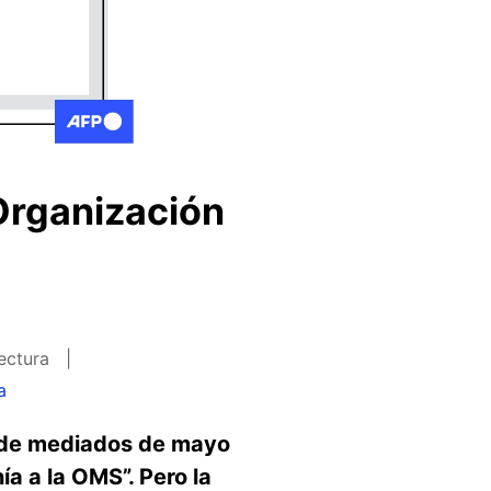
 Organización
lectura
a
sde mediados de mayo
a a la OMS”. Pero la