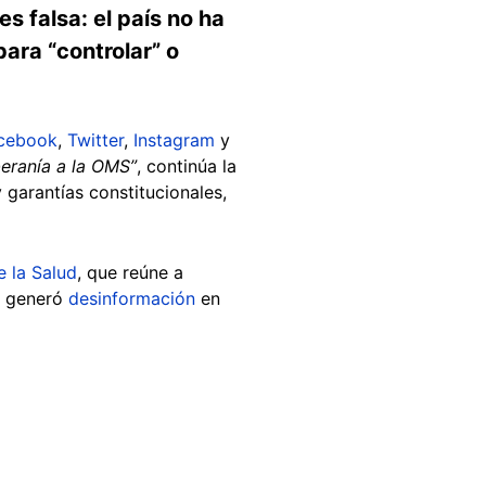
s falsa: el país no ha
ara “controlar” o
cebook
,
Twitter
,
Instagram
y
beranía a la OMS”
, continúa la
 garantías constitucionales,
 la Salud
, que reúne a
y generó
desinformación
en