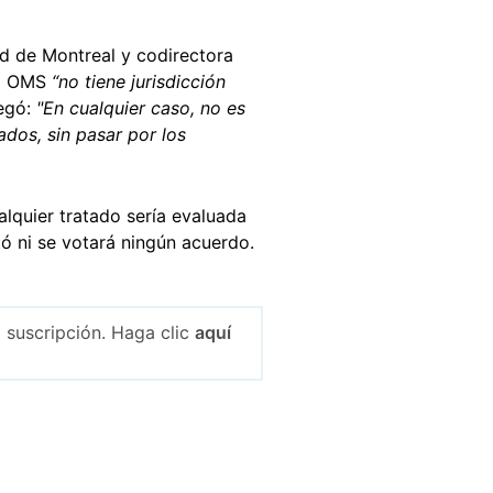
ad de Montreal y codirectora
 la OMS
“no tiene jurisdicción
egó:
"En cualquier caso, no es
dos, sin pasar por los
lquier tratado sería evaluada
tó ni se votará ningún acuerdo.
 suscripción. Haga clic
aquí