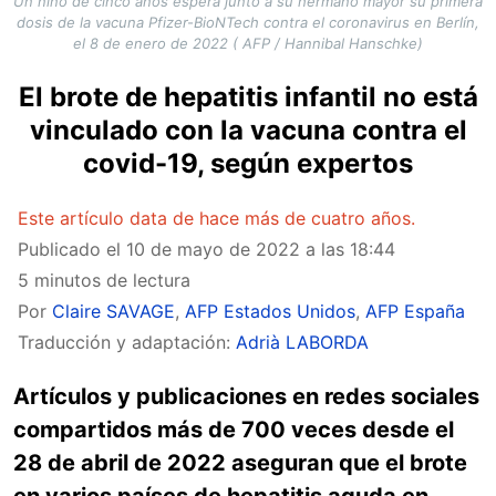
Un niño de cinco años espera junto a su hermano mayor su primera
dosis de la vacuna Pfizer-BioNTech contra el coronavirus en Berlín,
el 8 de enero de 2022 ( AFP / Hannibal Hanschke)
El brote de hepatitis infantil no está
vinculado con la vacuna contra el
covid-19, según expertos
Este artículo data de hace más de cuatro años.
Publicado el
10 de mayo de 2022 a las 18:44
5 minutos de lectura
Por
Claire SAVAGE
,
AFP Estados Unidos
,
AFP España
Traducción y adaptación:
Adrià LABORDA
Artículos y publicaciones en redes sociales
compartidos más de 700 veces desde el
28 de abril de 2022 aseguran que el brote
en varios países de hepatitis aguda en