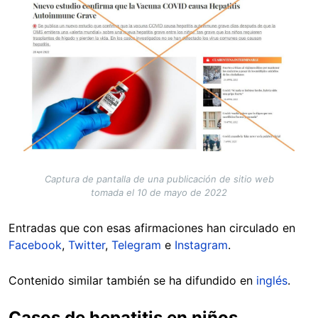
Captura de pantalla de una publicación de sitio web
tomada el 10 de mayo de 2022
Entradas que con esas afirmaciones han circulado en
Facebook
,
Twitter
,
Telegram
e
Instagram
.
Contenido similar también se ha difundido en
inglés
.
Casos de hepatitis en niños