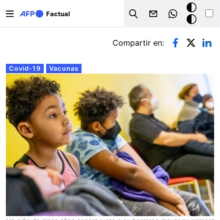
Pasar al contenido principal
Modo
Factual
Search
oscuro
Solapas principales
Compartir en:
Covid-19
Vacunas