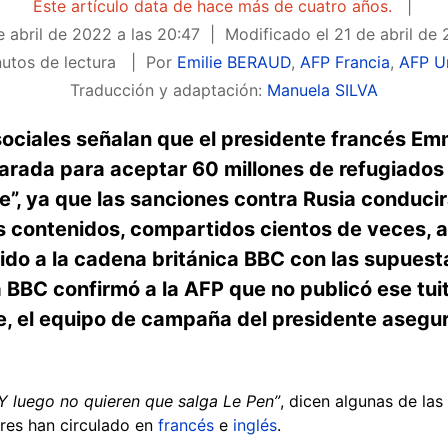
Este artículo data de hace más de cuatro años.
e abril de 2022 a las 20:47
Modificado el
21 de abril de 
utos de lectura
Por
Emilie BERAUD
,
AFP Francia
,
AFP U
Traducción y adaptación:
Manuela SILVA
sociales señalan que el presidente francés E
arada para aceptar 60 millones de refugiados
e”, ya que las sanciones contra Rusia conduci
s contenidos, compartidos cientos de veces, 
buido a la cadena británica BBC con las supues
a BBC confirmó a la AFP que no publicó ese tui
rte, el equipo de campaña del presidente aseg
Y luego no quieren que salga Le Pen”
, dicen algunas de la
ares han circulado en
francés
e
inglés
.