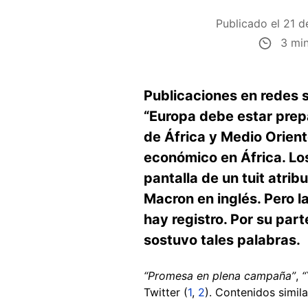
Publicado el
21 d
3 min
Publicaciones en redes 
“Europa debe estar prep
de África y Medio Orient
económico en África. Lo
pantalla de un tuit atri
Macron en inglés. Pero l
hay registro. Por su pa
sostuvo tales palabras.
“Promesa en plena campaña”
,
“
Twitter (
1
,
2
). Contenidos simil