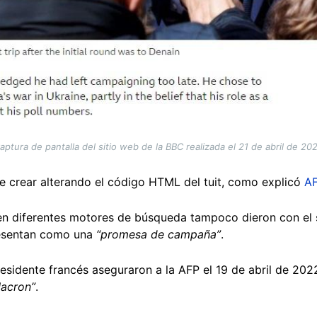
aptura de pantalla del sitio web de la BBC realizada el 21 de abril de 20
e crear alterando el código HTML del tuit, como explicó
AF
en diferentes motores de búsqueda tampoco dieron con el
esentan como una
“promesa de campaña”
.
sidente francés aseguraron a la AFP el 19 de abril de 20
acron”
.