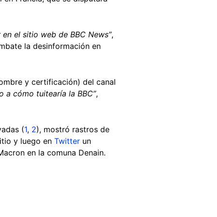
ar en el sitio web de BBC News”
,
ombate la desinformación en
ombre y certificación) del canal
o a cómo tuitearía la BBC”
,
vadas (
1
,
2
), mostró rastros de
itio y luego en
Twitter
un
 Macron en la comuna Denain.