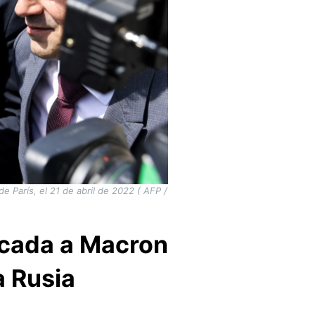
 París, el 21 de abril de 2022 ( AFP /
dicada a Macron
a Rusia