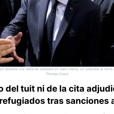
 durante una visita de campaña en Saint-Denis, un suburbio al norte de
Thomas Coex)
o del tuit ni de la cita adju
refugiados tras sanciones 