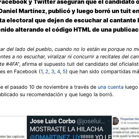
acebook y Twitter aseguran que el candidato ofi
aniel Martínez, publicó y luego borró un tuit en
ta electoral que dejen de escuchar al cantante
tenido alterando el código HTML de una publica
tar del lado del pueblo, cuando no lo están es porque no
antes a no escuchar, viralizar ni concurrir a recitales del 
te #4FA”
, afirma el supuesto tuit del candidato del oficiali
nes en Facebook (
1
,
2
,
3
,
4
,
5
) que han sido compartidas má
se el pasado 10 de noviembre a través de
una cuenta
luego
blicado su recomendación y que luego la borró.