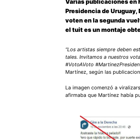
Varias publicaciones en F
Presidencia de Uruguay, D
voten en la segunda vuel
el tuit es un montaje ob
“Los artistas siempre deben es
tales. Invitamos a nuestros vot
#VotoAVoto #MartinezPresiden
Martínez, según las publicacio
La imagen comenzó a viralizar
afirmaba que Martínez había pu
Image