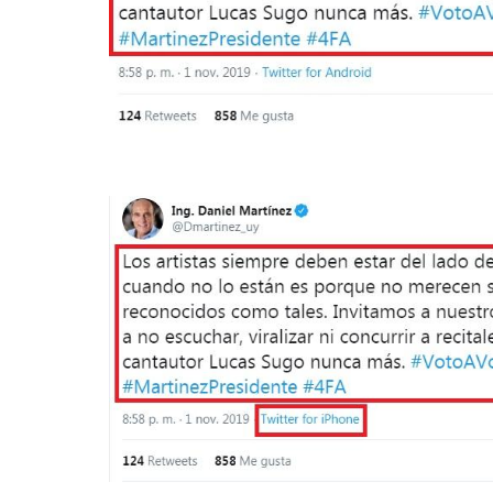
Image