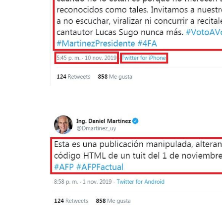
Image