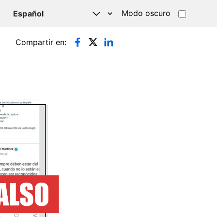
Modo oscuro
TSAPP
Compartir en: