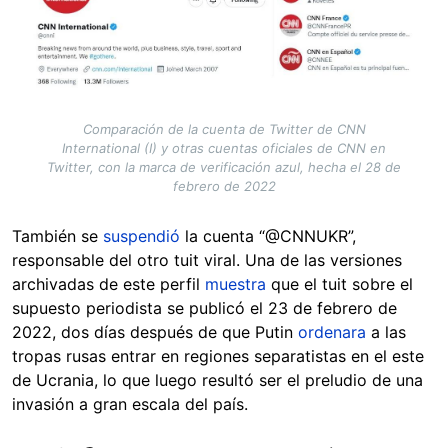
Comparación de la cuenta de Twitter de CNN
International (I) y otras cuentas oficiales de CNN en
Twitter, con la marca de verificación azul, hecha el 28 de
febrero de 2022
También se
suspendió
la cuenta “@CNNUKR”,
responsable del otro tuit viral. Una de las versiones
archivadas de este perfil
muestra
que el tuit sobre el
supuesto periodista se publicó el 23 de febrero de
2022, dos días después de que Putin
ordenara
a las
tropas rusas entrar en regiones separatistas en el este
de Ucrania, lo que luego resultó ser el preludio de una
invasión a gran escala del país.