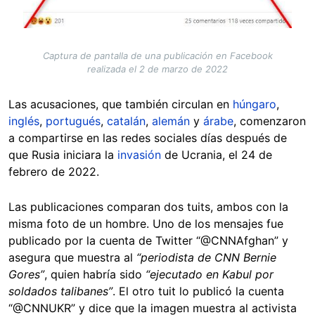
Captura de pantalla de una publicación en Facebook
realizada el 2 de marzo de 2022
Las acusaciones, que también circulan en
húngaro
,
inglés
,
portugués
,
catalán
,
alemán
y
árabe
, comenzaron
a compartirse en las redes sociales días después de
que Rusia iniciara la
invasión
de Ucrania, el 24 de
febrero de 2022.
Las publicaciones comparan dos tuits, ambos con la
misma foto de un hombre. Uno de los mensajes fue
publicado por la cuenta de Twitter “@CNNAfghan” y
asegura que muestra al
“periodista de CNN Bernie
Gores”
, quien habría sido
“ejecutado en Kabul por
soldados talibanes”
. El otro tuit lo publicó la cuenta
“@CNNUKR” y dice que la imagen muestra al activista