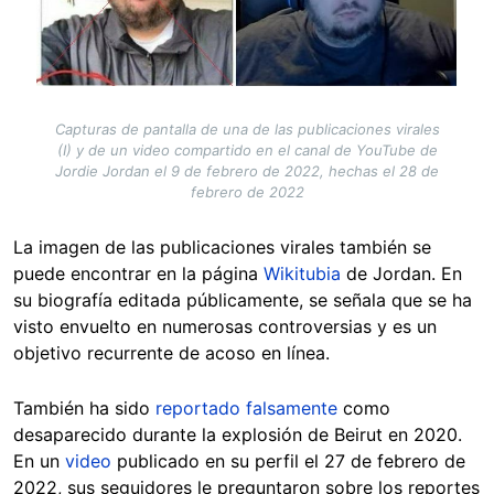
Capturas de pantalla de una de las publicaciones virales
(I) y de un video compartido en el canal de YouTube de
Jordie Jordan el 9 de febrero de 2022, hechas el 28 de
febrero de 2022
La imagen de las publicaciones virales también se
puede encontrar en la página
Wikitubia
de Jordan. En
su biografía editada públicamente, se señala que se ha
visto envuelto en numerosas controversias y es un
objetivo recurrente de acoso en línea.
También ha sido
reportado falsamente
como
desaparecido durante la explosión de Beirut en 2020.
En un
video
publicado en su perfil el 27 de febrero de
2022, sus seguidores le preguntaron sobre los reportes