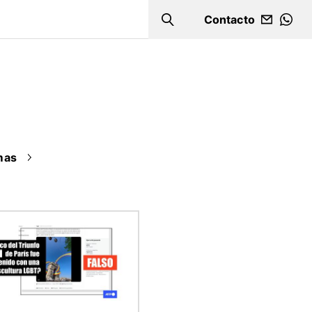
Contacto
Search
WHA
mas
n