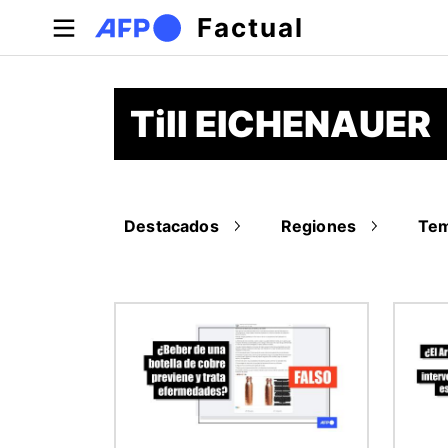
Pasar al contenido principal
Factual
Till EICHENAUER
Destacados
Regiones
Te
Imagen
Image