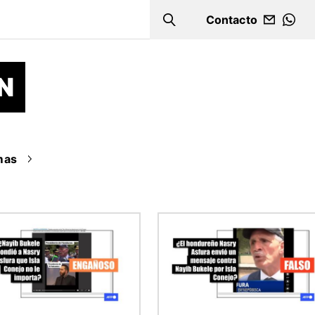
Contacto
Search
WHA
N
mas
n
Imagen