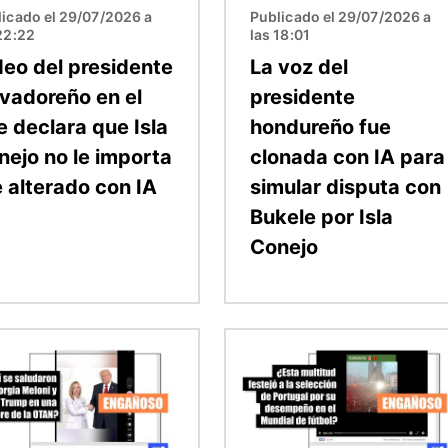
icado el 29/07/2026 a
Publicado el 29/07/2026 a
22:22
las 18:01
deo del presidente
La voz del
lvadoreño en el
presidente
e declara que Isla
hondureño fue
nejo no le importa
clonada con IA para
e alterado con IA
simular disputa con
Bukele por Isla
Conejo
n
Imagen