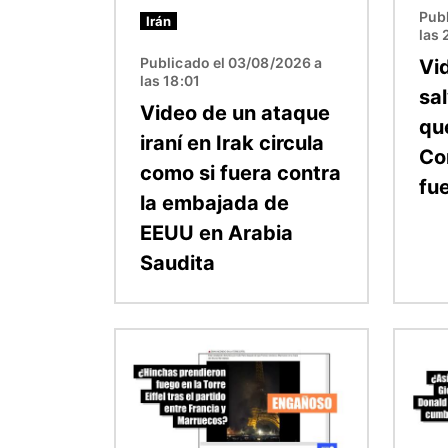
Publ
Irán
las 
Publicado el 03/08/2026 a
Vi
las 18:01
sa
Video de un ataque
qu
iraní en Irak circula
Co
como si fuera contra
fu
la embajada de
EEUU en Arabia
Saudita
Imagen
Image