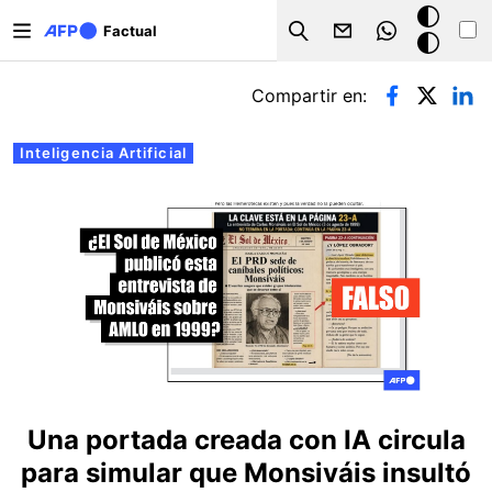
Pasar al contenido principal
Modo
Factual
Search
oscuro
Solapas principales
Compartir en:
Inteligencia Artificial
Una portada creada con IA circula
para simular que Monsiváis insultó