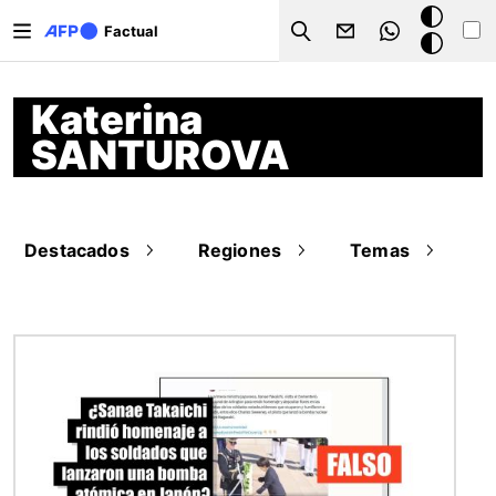
Pasar al contenido principal
Modo
Factual
Search
oscuro
Katerina
SANTUROVA
Destacados
Regiones
Temas
Imagen