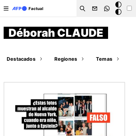
Pasar al contenido principal
Modo
Factual
Search
oscuro
Déborah CLAUDE
Destacados
Regiones
Temas
Imagen