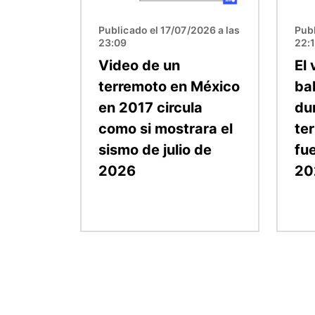
Publicado el 17/07/2026 a las
Publ
23:09
22:
Video de un
El
terremoto en México
ba
en 2017 circula
du
como si mostrara el
te
sismo de julio de
fu
2026
20