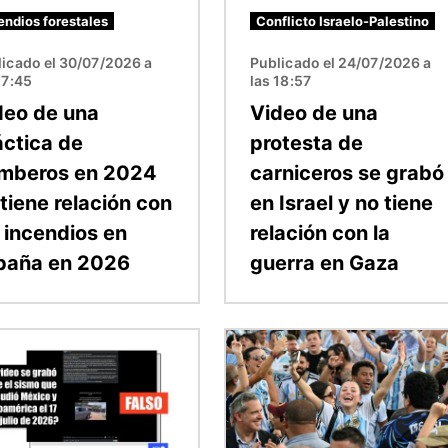
endios forestales
Conflicto Israelo-Palestino
icado el 30/07/2026 a
Publicado el 24/07/2026 a
17:45
las 18:57
deo de una
Video de una
áctica de
protesta de
mberos en 2024
carniceros se grabó
tiene relación con
en Israel y no tiene
s incendios en
relación con la
paña en 2026
guerra en Gaza
n
Imagen