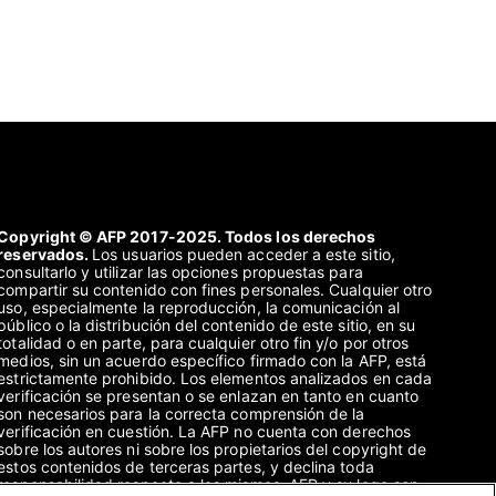
Copyright © AFP 2017-2025. Todos los derechos
reservados.
Los usuarios pueden acceder a este sitio,
consultarlo y utilizar las opciones propuestas para
compartir su contenido con fines personales. Cualquier otro
uso, especialmente la reproducción, la comunicación al
público o la distribución del contenido de este sitio, en su
totalidad o en parte, para cualquier otro fin y/o por otros
medios, sin un acuerdo específico firmado con la AFP, está
estrictamente prohibido. Los elementos analizados en cada
verificación se presentan o se enlazan en tanto en cuanto
son necesarios para la correcta comprensión de la
verificación en cuestión. La AFP no cuenta con derechos
sobre los autores ni sobre los propietarios del copyright de
estos contenidos de terceras partes, y declina toda
responsabilidad respecto a los mismos. AFP y su logo son