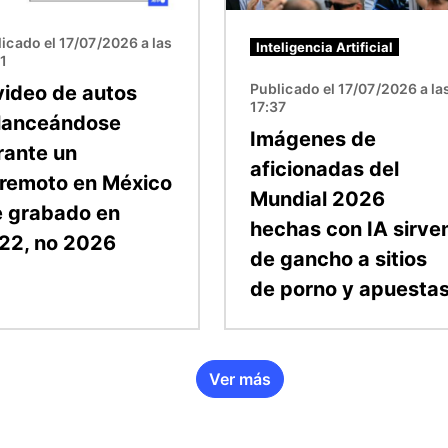
icado el 17/07/2026 a las
Inteligencia Artificial
11
Publicado el 17/07/2026 a la
 video de autos
17:37
lanceándose
Imágenes de
rante un
aficionadas del
rremoto en México
Mundial 2026
e grabado en
hechas con IA sirve
22, no 2026
de gancho a sitios
de porno y apuesta
Ver más