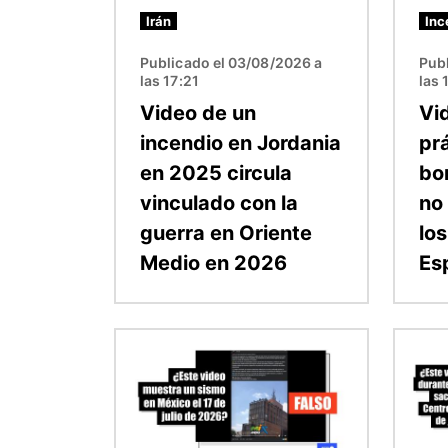
Irán
Inc
Publicado el 03/08/2026 a
Publ
las 17:21
las 
Video de un
Vi
incendio en Jordania
pr
en 2025 circula
bo
vinculado con la
no 
guerra en Oriente
lo
Medio en 2026
Es
Imagen
Image