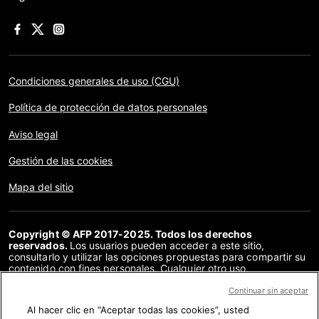
Condiciones generales de uso (CGU)
Política de protección de datos personales
Aviso legal
Gestión de las cookies
Mapa del sitio
Copyright © AFP 2017-2025. Todos los derechos
reservados.
Los usuarios pueden acceder a este sitio,
consultarlo y utilizar las opciones propuestas para compartir su
contenido con fines personales. Cualquier otro uso,
especialmente la reproducción, la comunicación al público o la
distribución del contenido de este sitio, en su totalidad o en
Continuar sin aceptar
parte, para cualquier otro fin y/o por otros medios, sin un
Al hacer clic en “Aceptar todas las cookies”, usted
acuerdo específico firmado con la AFP, está estrictamente