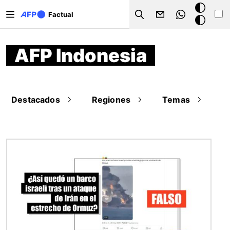
Pasar al contenido principal
Modo
Factual
Search
oscuro
AFP Indonesia
Destacados
Regiones
Temas
Imagen