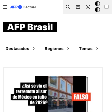
Pasar al contenido principal
Modo
Factual
Search
oscuro
AFP Brasil
Destacados
Regiones
Temas
Imagen